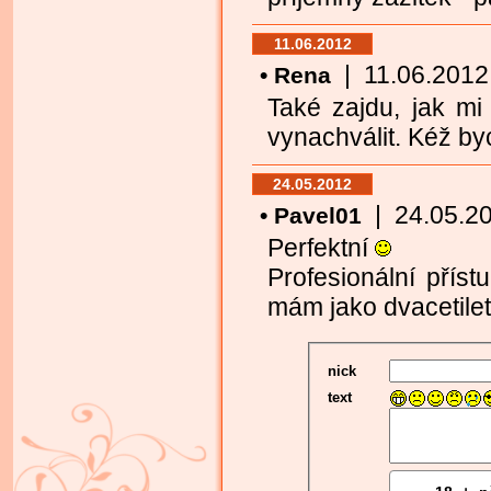
11.06.2012
| 11.06.2012 1
• Rena
Také zajdu, jak mi
vynachválit. Kéž b
24.05.2012
| 24.05.201
• Pavel01
Perfektní
Profesionální příst
mám jako dvacetile
nick
text