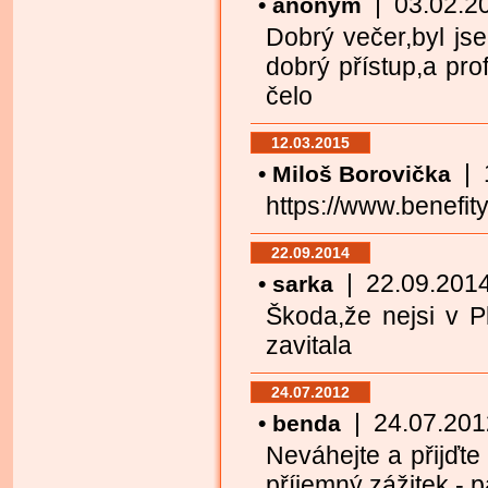
| 03.02.202
• anonym
Dobrý večer,byl j
dobrý přístup,a pro
čelo
12.03.2015
| 1
• Miloš Borovička
https://www.benefity
22.09.2014
| 22.09.2014 
• sarka
Škoda,že nejsi v P
zavitala
24.07.2012
| 24.07.2012 
• benda
Neváhejte a přijďt
příjemný zážitek - p