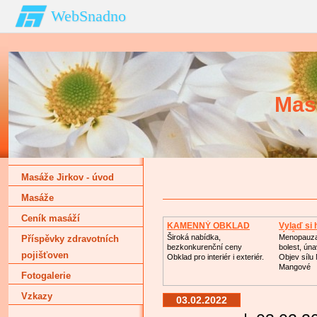
WebSnadno
Mas
Masáže Jirkov - úvod
Masáže
Ceník masáží
KAMENNÝ OBKLAD
Vylaď si
léků
Široká nabídka,
Menopauza
Příspěvky zdravotních
bezkonkurenční ceny
bolest, ún
pojišťoven
Obklad pro interiér i exteriér.
Objev sílu
Mangové
Fotogalerie
Vzkazy
03.02.2022