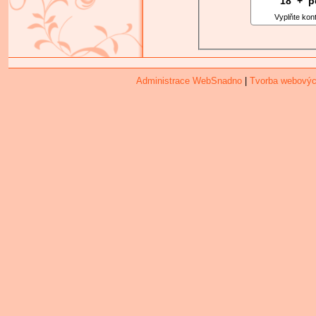
18
9
+
1
p
Vyplňte kon
Administrace WebSnadno
|
Tvorba webovýc